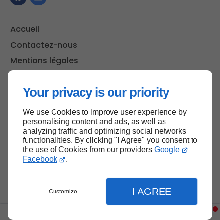
Accueil
Contactez-nous
Mentions légales
Plan du site
Your privacy is our priority
We use Cookies to improve user experience by
Haut de page
personalising content and ads, as well as
analyzing traffic and optimizing social networks
functionalities. By clicking "I Agree" you consent to
the use of Cookies from our providers
Google
Facebook
.
I AGREE
Customize