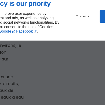
ètes
cy is our priority
re à
 improve user experience by
Customize
nt and ads, as well as analyzing
ng social networks functionalities. By
you consent to the use of Cookies
Google
Facebook
.
nvirons, je
ion
s sur
es une
 circuits,
vaux de
seaux d’eau,