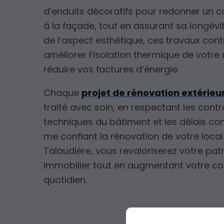
d’enduits décoratifs pour redonner un 
à la façade, tout en assurant sa longévit
de l’aspect esthétique, ces travaux cont
améliorer l’isolation thermique de votre
réduire vos factures d’énergie.
Chaque
projet de rénovation extérieu
traité avec soin, en respectant les contr
techniques du bâtiment et les délais co
me confiant la rénovation de votre local
Talaudière, vous revaloriserez votre pat
immobilier tout en augmentant votre co
quotidien.