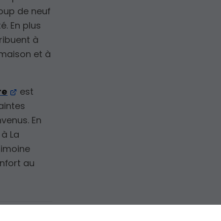
coup de neuf
é. En plus
ribuent à
 maison et à
re
est
aintes
nvenus. En
 à La
rimoine
nfort au