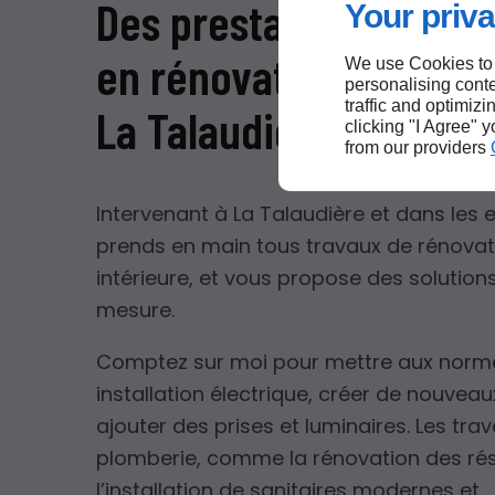
Des prestations compl
Your priva
en rénovation intérieu
We use Cookies to
personalising conte
traffic and optimizi
La Talaudière
clicking "I Agree" 
from our providers
Intervenant à La Talaudière et dans les e
prends en main tous travaux de rénovat
intérieure, et vous propose des solution
mesure.
Comptez sur moi pour mettre aux norm
installation électrique, créer de nouveaux
ajouter des prises et luminaires. Les tra
plomberie, comme la rénovation des ré
l’installation de sanitaires modernes et