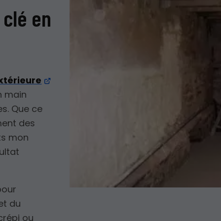
 clé en
xtérieure
en main
es. Que ce
ement des
ets mon
ultat
pour
et du
crépi ou