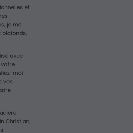
onnelles et
mes
es, je me
x plafonds,
lisé avec
 votre
nfiez-moi
s vos
cadre
audière
n Christian,
s.