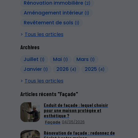
Rénovation immobilière
(2)
Aménagement intérieur
(1)
Revêtement de sols
(1)
Tous les articles
Archives
Juillet
Mai
Mars
(1)
(1)
(1)
Janvier
2026
2025
(1)
(4)
(4)
Tous les articles
Articles récents "Façade"
Enduit de façade : lequel choisir
pour une maison protégée et
esthétique ?
04/05/2026
Façade
Rénovation de façade : redonnez de
l'éclat à votre maison